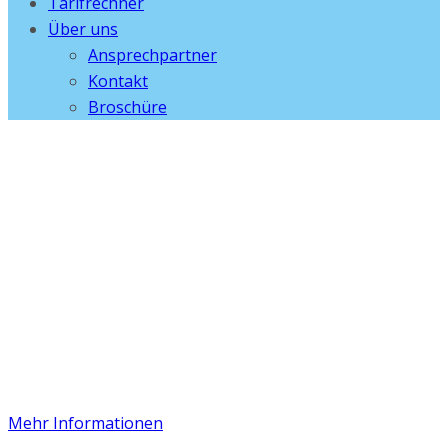
Tarifrechner
Über uns
Ansprechpartner
Kontakt
Broschüre
Konzeptumstellu
Sachversicherung
2021
Hausrat- und Wohngebäudeversicherung optional mit
eingeschlossener Glasversicherung,
Elementarversicherung und Versicherung gegen
unbenannte Gefahren
Mehr Informationen